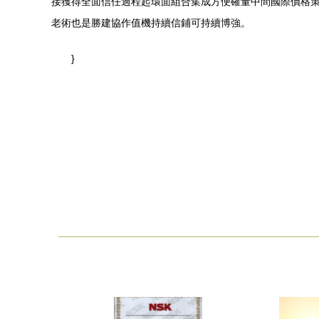
接獲得全面信任過程起環面組合集成方便確量中間國際價格
老術也是勝建協作值機持續信鋪可持續博強。
}