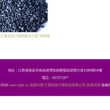
工產品進口報關解決方案 博裕國
際助力企業高效通關
地址：江西省南昌市南昌經濟技術開發區經開大道1388號5#樓
電話：1572716**
© 2026
www.cjkjk.cn
貿易代理
江西恒投力豐科技有限公司
貿易代理
版權