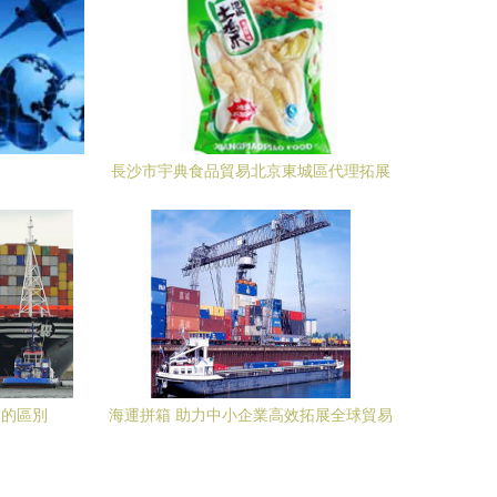
長沙市宇典食品貿易北京東城區代理拓展
策劃方案
”的區別
海運拼箱 助力中小企業高效拓展全球貿易
代理新通路