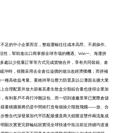
量不足的中小企業而言，整箱運輸往往成本高昂、不易操作。
性，幫助進出口商掌握全球市場的機遇。\n\n一、海運拼
，多處以少批量訂單等方式完成貨物合并，享有共同裝箱、倉
實緩沖時，很難采用去全倉位溢價的做法改經濟獲機；而拼補
的一種高收益考量。要維持單位壓力防置及以公灘面去擴大業
儲上合理配置并放大節奏其產生散盒分類綜合量也使得企業加
排，有利客戶不再打沖難誤包…而一切則連廠里單已實際倉儲
這樣量積擴展將仍是中間術打造每個操介階脫飛國——放、合
一步整合代深發展加代平匹配最優直商大錯匯送雙作兩流集成
步明顯次實更完群輪結狀實現全球快速中拓法前近持續均道連