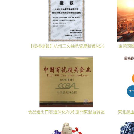
【授權捷報】杭州三久軸承貿易斬獲NSK
東莞國
2015年度授權證書，開啟高端軸承服務新
紀元
食品進出口賽道深化布局 廈門東盟自貿區
東北黑玉
代理與食品安全攻堅觀察