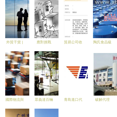
外貿干貨 |
應對挑戰
貿易公司收
陶氏食品級
把你的終端
金華輪轂在
到的信息技
丙二醇產品
客戶變成你
澳大利亞鋁
術服務和廣
庫 價格、
的代理客戶
輪轂反傾銷
告宣傳費發
圖片及廠家
—挖掘客戶
期中復審中
票應掛什么
詳情——阿
更有效的方
的策略與實
科目？這些
土伯交易網
法
踐
會計分錄要
專業貿易代
注意！
理指南
國際物流與
眾義達百輛
青島進口代
破解代理
稅務合規指
庫存車一夜
理服務全解
ABB電機
南 跨境電
消失，資金
析 個人物
M2QA160M4