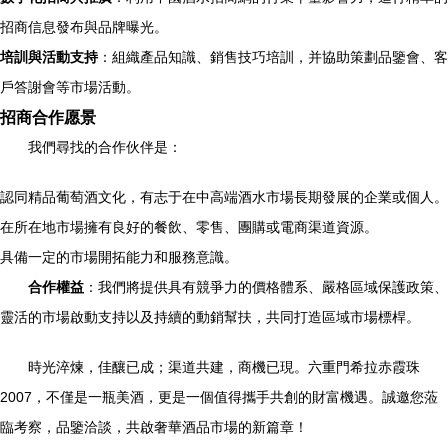
招商信息發布與品牌曝光。
培訓與活動支持
：組織產品知識、銷售技巧培訓，并協助策劃品鑒會、客
戶答謝會等市場活動。
招商合作愿景
我們尋找的合作伙伴是：
認同精品葡萄酒文化，有志于在中高端酒水市場長期發展的企業或個人。
在所在地市場擁有良好的餐飲、零售、團購或電商渠道資源。
具備一定的市場開拓能力和服務意識。
合作權益
：我們將提供具有競爭力的價格體系、嚴格區域保護政策、
靈活的市場啟動支持以及持續的動銷幫扶，共同打造區域市場標桿。
時光淬煉，佳釀已成；渠道共建，商機已現。六重門希拉赤霞珠
2007，不僅是一瓶美酒，更是一個值得攜手共創的財富機遇。誠邀您蒞
臨考察，品鑒洽談，共啟奢華酒品市場的新篇章！