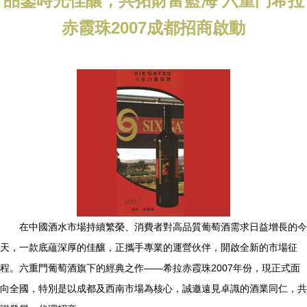
品鑒時光佳釀，共拓財富藍海 六重門希拉
赤霞珠2007成都招商啟動
在中國酒水市場持續繁榮、消費者對高品質葡萄酒需求日益增長的今
天，一款底蘊深厚的佳釀，正攜手專業的運營伙伴，開啟全新的市場征
程。六重門葡萄酒旗下的經典之作——希拉赤霞珠2007年份，現正式面
向全國，特別是以成都及西南市場為核心，誠邀遠見卓識的酒業同仁，共