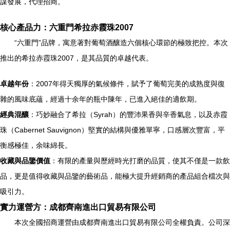
謀發展，代理招商。
核心產品力：六重門希拉赤霞珠2007
“六重門”品牌，寓意著對葡萄酒釀造六個核心環節的極致把控。本次
推出的希拉赤霞珠2007，是其品質的卓越代表。
卓越年份
：2007年得天獨厚的氣候條件，賦予了葡萄完美的成熟度與復
雜的風味底蘊，經過十余年的瓶中陳年，已進入絕佳的適飲期。
經典混釀
：巧妙融合了希拉（Syrah）的豐沛果香與辛香氣息，以及赤霞
珠（Cabernet Sauvignon）堅實的結構與優雅單寧，口感層次豐富，平
衡感極佳，余味綿長。
收藏與品鑒價值
：有限的產量與歷經時光打磨的品質，使其不僅是一款飲
品，更是值得收藏與品鑒的藝術品，能極大提升經銷商的產品組合檔次與
吸引力。
實力運營方：成都齊南進出口貿易有限公司
本次全國招商運營由成都齊南進出口貿易有限公司全權負責。公司深