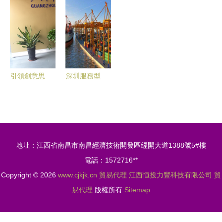
商賣家進軍
斷鏈何處求
品與貿易代
的價格密碼
墨西哥需注
解？
理的專業選
與廠家長效
意的層層關
擇
合作策略
卡
引領創意思
深圳服務型
維，鑄就卓
一般貿易進
越品牌——
口代理公司
全景解讀精
優選指南
英策劃創意
地址：江西省南昌市南昌經濟技術開發區經開大道1388號5#樓
服務
電話：1572716**
Copyright © 2026
www.cjkjk.cn
貿易代理
江西恒投力豐科技有限公司
貿
易代理
版權所有
Sitemap