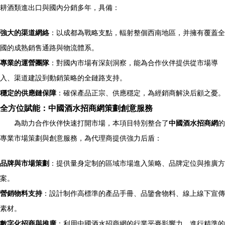
耕酒類進出口與國內分銷多年，具備：
強大的渠道網絡
：以成都為戰略支點，輻射整個西南地區，并擁有覆蓋全
國的成熟銷售通路與物流體系。
專業的運營團隊
：對國內市場有深刻洞察，能為合作伙伴提供從市場導
入、渠道建設到動銷策略的全鏈路支持。
穩定的供應鏈保障
：確保產品正宗、供應穩定，為經銷商解決后顧之憂。
全方位賦能：中國酒水招商網策劃創意服務
為助力合作伙伴快速打開市場，本項目特別整合了
中國酒水招商網
的
專業市場策劃與創意服務，為代理商提供強力后盾：
品牌與市場策劃
：提供量身定制的區域市場進入策略、品牌定位與推廣方
案。
營銷物料支持
：設計制作高標準的產品手冊、品鑒會物料、線上線下宣傳
素材。
數字化招商與推廣
：利用中國酒水招商網的行業平臺影響力，進行精準的