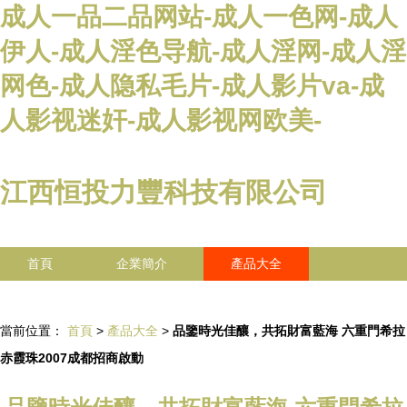
成人一品二品网站-成人一色网-成人
伊人-成人淫色导航-成人淫网-成人淫
网色-成人隐私毛片-成人影片va-成
人影视迷奸-成人影视网欧美-
江西恒投力豐科技有限公司
首頁
企業簡介
產品大全
聯系我們
企業信息
訪客留言
當前位置：
首頁
>
產品大全
>
品鑒時光佳釀，共拓財富藍海 六重門希拉
赤霞珠2007成都招商啟動